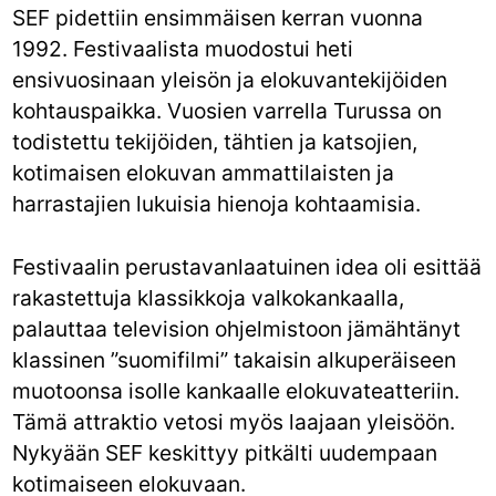
SEF pidettiin ensimmäisen kerran vuonna
1992. Festivaalista muodostui heti
ensivuosinaan yleisön ja elokuvantekijöiden
kohtauspaikka. Vuosien varrella Turussa on
todistettu tekijöiden, tähtien ja katsojien,
kotimaisen elokuvan ammattilaisten ja
harrastajien lukuisia hienoja kohtaamisia.
Festivaalin perustavanlaatuinen idea oli esittää
rakastettuja klassikkoja valkokankaalla,
palauttaa television ohjelmistoon jämähtänyt
klassinen ”suomifilmi” takaisin alkuperäiseen
muotoonsa isolle kankaalle elokuvateatteriin.
Tämä attraktio vetosi myös laajaan yleisöön.
Nykyään SEF keskittyy pitkälti uudempaan
kotimaiseen elokuvaan.