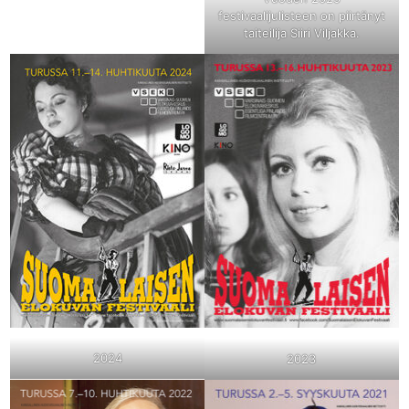
festivaalijulisteen on piirtänyt
taiteilija Siiri Viljakka.
2024
2023