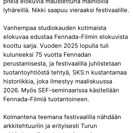
pitkiä elokuvia maustettuna mainioilla
lyhäreillä. Nikki saapuu vieraaksi festivaalille.
Vanhempaa studiokauden kotimaista
elokuvaa edustaa Fennada-Filmin elokuvista
koottu sarja. Vuoden 2025 lopulla tuli
kuluneeksi 75 vuotta Fennadan
perustamisesta, ja festivaalilla juhlistetaan
tuotantoyhtiöstä tehtyä, SKS:n kustantamaa
historiikkia, joka ilmestyy maaliskuussa
2026. Myös SEF-seminaarissa käsitellään
Fennada-Filmiä tuotantoineen.
Kolmantena teemana festivaalilla nähdään
arkkitehtuuriin ja erityisesti Turun